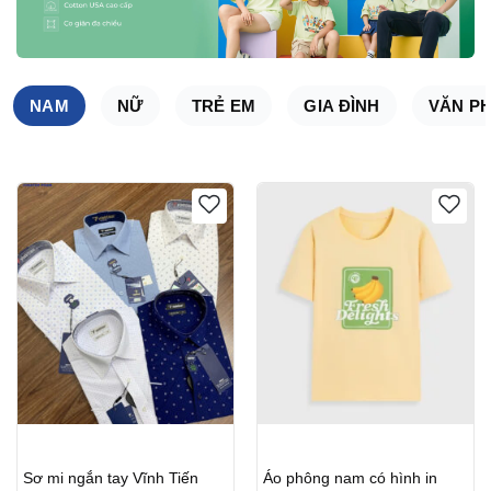
NAM
NỮ
TRẺ EM
GIA ĐÌNH
VĂN P
Sơ mi ngắn tay Vĩnh Tiến
Áo phông nam có hình in